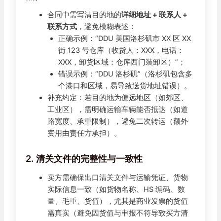
合同中需写清目的地的
详细地址 + 联系人 +
联系方式
，避免模糊表述：
正确示例：“DDU 美国洛杉矶市 XX 区 XX
街 123 号仓库（收货人：XXX，电话：
XXX，卸货区域：仓库西门装卸区）”；
错误示例：“DDU 洛杉矶”（洛杉矶包含多
个港口和区域，易导致送货地址错误）。
补充约定：若目的地为偏远地区（如郊区、
工业区），需明确运输车辆能否抵达（如道
路宽度、承重限制），避免二次转运（额外
费用由责任方承担）。
2. 清关文件的完整性与一致性
卖方需确保出口清关文件与运输凭证、货物
实际信息一致（如货物名称、HS 编码、数
量、毛重、货值），尤其是商业发票的货值
需真实（避免因货值与申报不符导致买方清