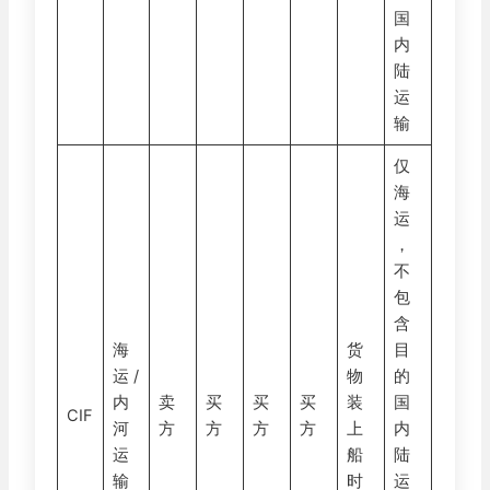
国
内
陆
运
输
仅
海
运
，
不
包
含
海
货
目
运 /
物
的
内
卖
买
买
买
装
国
CIF
河
方
方
方
方
上
内
运
船
陆
输
时
运