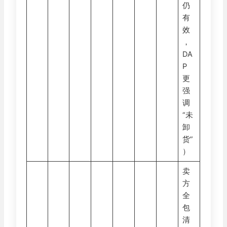
仍
有
效
，
DA
P
更
强
调
“未
卸
货”
）
卖
方
全
包
清