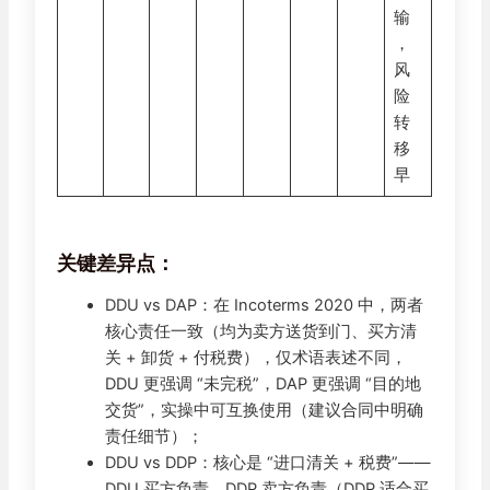
输
，
风
险
转
移
早
关键差异点：
DDU vs DAP：在 Incoterms 2020 中，两者
核心责任一致（均为卖方送货到门、买方清
关 + 卸货 + 付税费），仅术语表述不同，
DDU 更强调 “未完税”，DAP 更强调 “目的地
交货”，实操中可互换使用（建议合同中明确
责任细节）；
DDU vs DDP：核心是 “进口清关 + 税费”——
DDU 买方负责，DDP 卖方负责（DDP 适合买