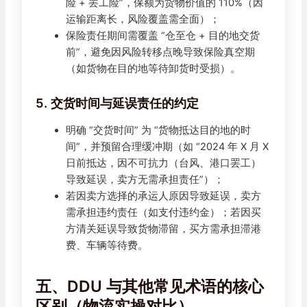
险 + 罢工险”，保额为货物价值的 110%（因
运输距离长，风险覆盖需全面）；
保险责任期间需覆盖 “仓至仓 + 目的地交货
前”，避免因风险转移点晚导致保险真空期
（如货物在目的地等待卸货时受损）。
5. 交货时间与延误责任的约定
明确 “交货时间” 为 “货物抵达目的地的时
间”，并预留合理缓冲期（如 “2024 年 X 月 X
日前抵达，因不可抗力（台风、港口罢工）
导致延误，卖方无需承担责任”）；
若因卖方选择的承运人原因导致延误，卖方
需承担违约责任（如支付违约金）；若因买
方清关延误导致货物滞留，买方需承担滞港
费、车辆等待费。
五、DDU 与其他常见术语的核心
区别（物流实操对比）