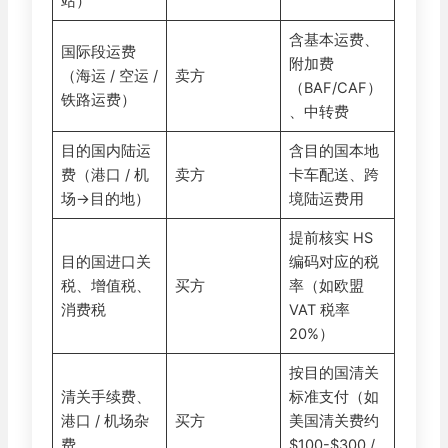
站）
含基本运费、
国际段运费
附加费
（海运 / 空运 /
卖方
（BAF/CAF）
铁路运费）
、中转费
目的国内陆运
含目的国本地
费（港口 / 机
卖方
卡车配送、跨
场→目的地）
境陆运费用
提前核实 HS
目的国进口关
编码对应的税
税、增值税、
买方
率（如欧盟
消费税
VAT 税率
20%）
按目的国清关
清关手续费、
标准支付（如
港口 / 机场杂
买方
美国清关费约
费
$100-$300 /