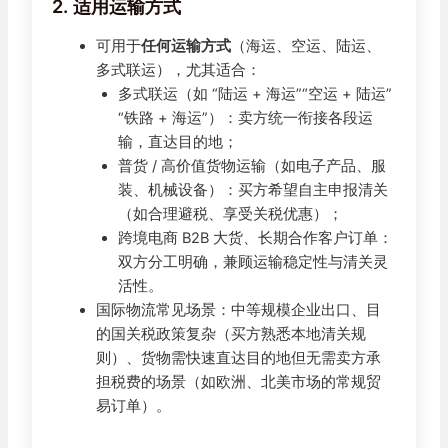
2. 适用运输方式
可用于
任何运输方式
（海运、空运、陆运、
多式联运），尤其适合：
多式联运（如 “陆运 + 海运”“空运 + 陆运”
“铁路 + 海运”）：卖方统一衔接各段运
输，直达目的地；
普货 / 高价值货物运输（如电子产品、服
装、机械设备）：买方希望自主申报清关
（如合理避税、享受关税优惠）；
跨境电商 B2B 大货、长期合作客户订单：
双方分工明确，兼顾运输稳定性与清关灵
活性。
国际物流常见场景：中等规模企业出口、目
的国关税政策复杂（买方熟悉本地清关规
则）、货物需快速直达目的地但无需卖方承
担税费的场景（如欧洲、北美市场的常规贸
易订单）。