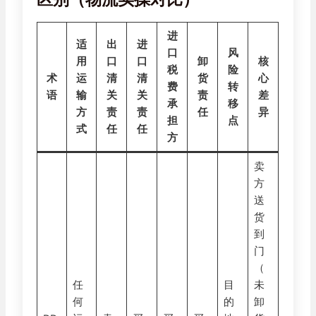
进
适
出
进
口
风
用
口
口
卸
核
税
险
术
运
清
清
货
心
费
转
语
输
关
关
责
差
承
移
方
责
责
任
异
担
点
式
任
任
方
卖
方
送
货
到
门
（
任
目
未
何
的
卸