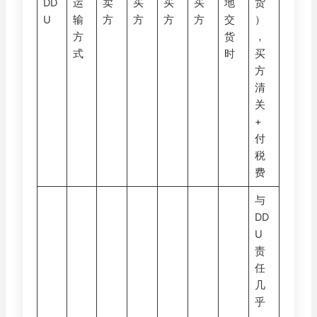
DD
运
卖
买
买
买
地
货
U
输
方
方
方
方
交
）
方
货
，
式
时
买
方
清
关
+
付
税
费
与
DD
U
责
任
几
乎