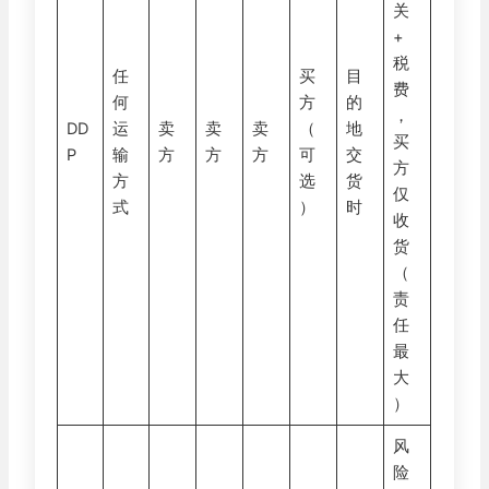
关
+
税
任
买
目
费
何
方
的
，
DD
运
卖
卖
卖
（
地
买
P
输
方
方
方
可
交
方
方
选
货
仅
式
）
时
收
货
（
责
任
最
大
）
风
险