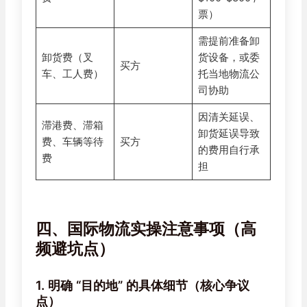
票）
需提前准备卸
卸货费（叉
货设备，或委
买方
车、工人费）
托当地物流公
司协助
因清关延误、
滞港费、滞箱
卸货延误导致
费、车辆等待
买方
的费用自行承
费
担
四、国际物流实操注意事项（高
频避坑点）
1. 明确 “目的地” 的具体细节（核心争议
点）