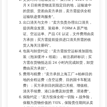
月 X 日前将货物送至指定目的地，运输途中
的货损、货差由卖方承担，卖方需提供全程
运输轨迹查询服务”。
出口清关与文件：“卖方负责办理出口清关，
提供商业发票、装箱单、FORM A 原产地
证、空运运单、产品 CE 认证，文件费用由卖
方承担；买方需提前提供进口清关所需的收
货人海关注册码”。
包装与卸货约定：“卖方需按空运标准加固包
装（泡沫缓冲 + 纸箱），标注易碎标识；买
方需在货物抵达后 24 小时内完成卸货，卸货
费由买方承担”。
费用与税费：“卖方承担上海工厂→柏林目的
地的全程运费（含空运费、目的国卡车配送
费）；买方承担目的国进口关税、增值税、
清关手续费、港口杂费及卸货费、滞港费”。
保险约定：“卖方投保全程一切险 + 战争险，
保额为货物价值的 110%，保险责任期间从卖