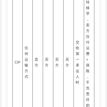
转
移
早
，
卖
方
仅
交
付
任
给
运
何
第
费
运
卖
买
买
买
一
+
CIP
输
方
方
方
方
承
保
方
运
险
式
人
，
时
不
负
责
目
的