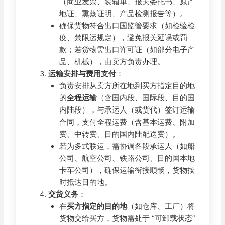
（商业发票、装箱单、报关委托书、原产
地证、熏蒸证明、产品检测报告等）。
确保货物符合出口国监管要求（如检验检
疫、禁限运规定），避免报关延误或罚
款；若货物需出口许可证（如部分电子产
品、机械），由卖方负责办理。
运输安排与费用支付
：
负责安排从卖方所在地到买方指定目的地
的
全程运输
（含国内段、国际段、目的国
内陆段），与承运人（或货代）签订运输
合同，支付全程运费（含基本运费、附加
费、中转费、目的国内陆配送费）。
若为多式联运，需协调各段承运人（如船
公司、航空公司、铁路公司、目的国本地
卡车公司），确保运输衔接顺畅，货物按
时抵达目的地。
交货义务
：
在
买方指定的目的地
（如仓库、工厂）将
货物交给买方，货物需处于 “可卸载状态”