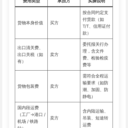
费用类型
承担方
实操说明
按合同约定支
付货款（如
货物本身价值
买方
T/T、信用证付
款）
委托报关行办
出口清关费、
理，含文件
出口关税（如
卖方
费、检验检疫
有）
费等
需符合全程运
输要求（如防
货物包装费
卖方
潮、加固、防
静电）
国内段运费
含内陆运输、
（工厂→港口 /
卖方
吊装、短途转
机场 / 铁路
运费