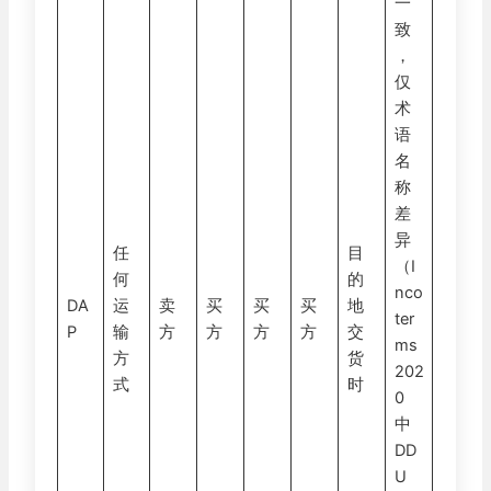
一
致
，
仅
术
语
名
称
差
异
任
目
（I
何
的
nco
DA
运
卖
买
买
买
地
ter
P
输
方
方
方
方
交
ms
方
货
202
式
时
0
中
DD
U