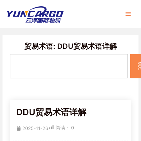
跳
Main
至
Men
内
容
贸易术语: DDU贸易术语详解
Search
DDU贸易术语详解
阅读：
0
2025-11-26