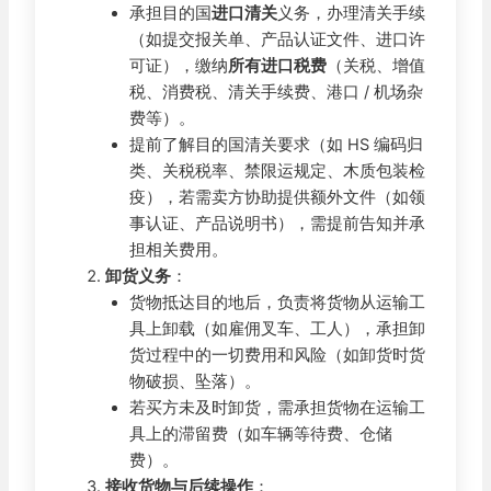
承担目的国
进口清关
义务，办理清关手续
（如提交报关单、产品认证文件、进口许
可证），缴纳
所有进口税费
（关税、增值
税、消费税、清关手续费、港口 / 机场杂
费等）。
提前了解目的国清关要求（如 HS 编码归
类、关税税率、禁限运规定、木质包装检
疫），若需卖方协助提供额外文件（如领
事认证、产品说明书），需提前告知并承
担相关费用。
卸货义务
：
货物抵达目的地后，负责将货物从运输工
具上卸载（如雇佣叉车、工人），承担卸
货过程中的一切费用和风险（如卸货时货
物破损、坠落）。
若买方未及时卸货，需承担货物在运输工
具上的滞留费（如车辆等待费、仓储
费）。
接收货物与后续操作
：