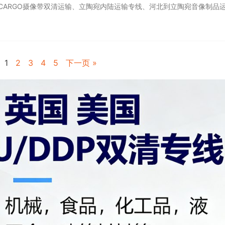
NCARGO摄像带双清运输、立陶宛内陆运输专线、河北到立陶宛音像制品
1
2
3
4
5
下一页 »