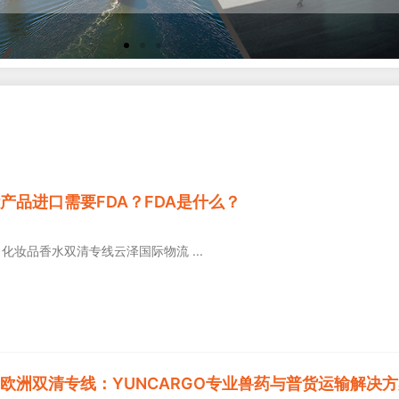
P
P
P
P
P
产品进口需要FDA？FDA是什么？
a
a
a
a
a
g
g
g
g
g
e
e
e
e
e
品 化妆品香水双清专线云泽国际物流
欧洲双清专线：YUNCARGO专业兽药与普货运输解决方