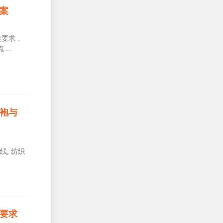
案​
装要求，
流
浴袍与
线, 纺织
装要求