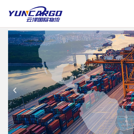
跳
至
内
容