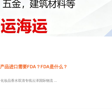
P
P
P
P
P
产品进口需要FDA？FDA是什么？
a
a
a
a
a
g
g
g
g
g
e
e
e
e
e
品 化妆品香水双清专线云泽国际物流