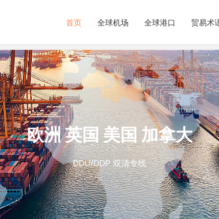
首页
全球机场
全球港口
贸易术
海运 空运
空运DDU/DDP 海运整柜/拼箱DDU/DDP