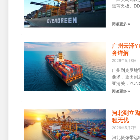
熏蒸夹板、D
阅读更多 »
广州云泽Y
务详解
2026年5月8日
广州到克罗地
要求，盐田到
亚清关，YU
阅读更多 »
河北到立陶
程无忧
2026年5月7日
河北摄像带运