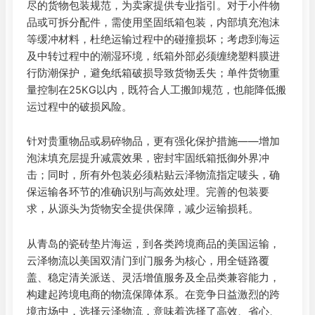
尽的货物包装规范，为卖家提供专业指引。对于小件物
品或可拆分配件，需使用坚固纸箱包装，内部填充泡沫
等缓冲材料，杜绝运输过程中的碰撞损坏；考虑到海运
及中转过程中的潮湿环境，纸箱外部必须缠绕塑料膜进
行防潮保护，避免纸箱破损导致货物丢失；单件货物重
量控制在25KG以内，既符合人工搬卸规范，也能降低搬
运过程中的破损风险。
针对贵重物品或易碎物品，更有强化保护措施——增加
泡沫填充层提升减震效果，密封牢固纸箱抵御外界冲
击；同时，所有外包装必须粘贴云泽物流指定唛头，确
保运输各环节的准确识别与高效处理。完善的包装要
求，从源头为货物安全提供保障，减少运输损耗。
从青岛的瓷砖垫片海运，到各类跨境商品的美国运输，
云泽物流以美国双清门到门服务为核心，用全链路覆
盖、稳定清关派送、灵活增值服务及全品类兼容能力，
构建起跨境电商的物流保障体系。在竞争日益激烈的跨
境市场中，选择云泽物流，意味着选择了高效、省心、