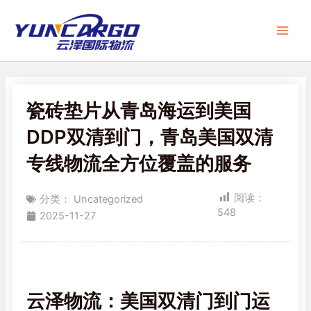
跳
Main
至
Men
内
容
瓷砖垫片从青岛海运到美国
DDP双清到门，青岛美国双清
专线物流全方位覆盖的服务
阅读：
分类：
Uncategorized
548
2025-11-27
云泽物流：美国双清门到门运