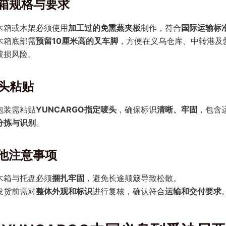
 木箱规格与要求
木箱或木架必须使用
加工过的免熏蒸夹板
制作，符合
国际运输标
木箱底部需
预留10厘米高的叉车脚
，方便在义乌仓库、中转港及
破损风险。
唛头粘贴
包装需粘贴
YUNCARGO指定唛头
，确保标识
清晰、牢固
，包含
分拣与识别
。
其他注意事项
木箱与托盘必须
捆扎牢固
，避免长途颠簸导致松散。
发货前需对
整体外观和标识
进行复核，确认符合
运输和交付要求