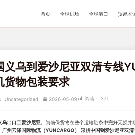
首页
全球机场
全球港口
贸易术
国义乌到爱沙尼亚双清专线YU
机货物包装要求
阅读：
371
：
Uncategorized
2026-05-09
义乌
出口至
爱沙尼亚
。为确保货物在整个运输链条中完好无损并
。
广州云泽国际物流（YUNCARGO）
深耕
中国到爱沙尼亚双清