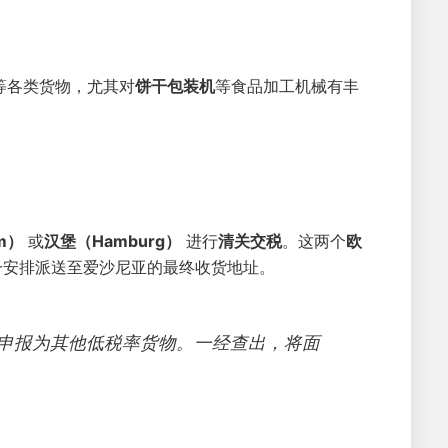
等各类货物，尤其对
饼干包装机
等食品加工机械有丰
m）
或
汉堡（Hamburg）
进行
清关交税
。这两个
欧
统一安排派送至爱沙尼亚的最终收货地址。
申报为其他低税率货物。一经查出，将面