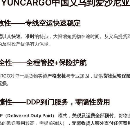
YUNCARGO中国义乌到爱沙尼
 时效性——专线空运快速稳定
运
以其
快速、准时
的特点，大幅缩短货物在途时间。从义乌提货
的及时投产提供有力保障。
 安全性——全程管控+保险护航
ARGO对每一票货物实施
严格安检
与专业加固，提供
货物运输保
无损
。
 便捷性——DDP到门服务，零隐性费用
P（Delivered Duty Paid）
模式，
关税及运费全部预付
。货物
岛屿派送费用较高，需提前确认），
无需收货人额外支付任何费