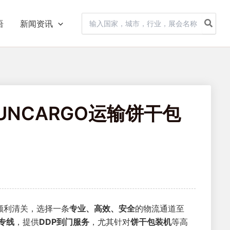
Search
语
新闻资讯
for:
NCARGO运输饼干包
顺利清关，选择一条
专业、高效、安全
的物流通道至
专线
，提供
DDP到门服务
，尤其针对
饼干包装机
等高