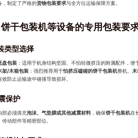
备，制定了严格的
货物包装要求
与全方位运输保障方案。
、饼干包装机等设备的专用包装要
包装类型选择
托盘包装
：适用于机身结构坚固、不怕轻微挤压的附属配件，便
木架/木箱包装
：强烈推荐用于
怕挤压磕碰的饼干包装机
整机。
木
有效防止运输途中碰撞导致损坏。
减震保护
内部必须填充
泡沫、气垫膜或其他减震材料
，确保
饼干包装机
在
、传动部件等精密部位。