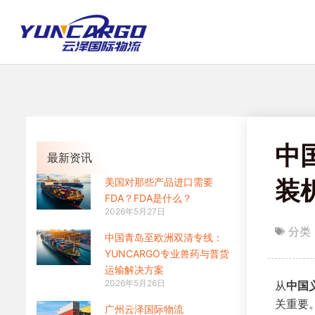
跳
至
内
容
中
最新资讯
装
美国对那些产品进口需要
FDA？FDA是什么？
2026年5月27日
分类
中国青岛至欧洲双清专线：
YUNCARGO专业兽药与普货
运输解决方案​
2026年5月26日
从
中国
关重要
广州云泽国际物流