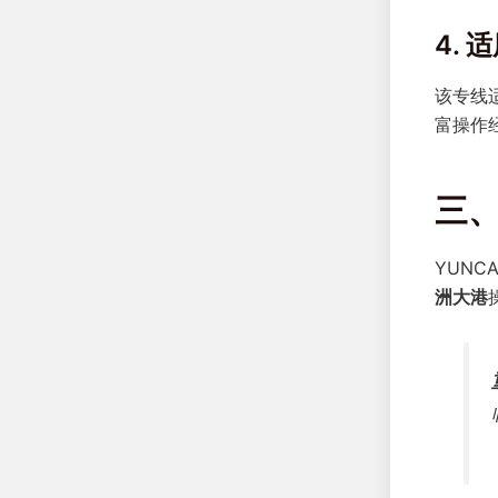
4. 
该专线
富操作
三
YUNC
洲大港