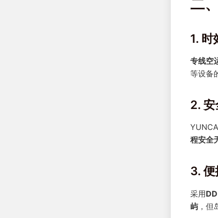
二、
1.
专线空
等设备
2.
YUNC
程安全
3.
采用
DD
屿
，但